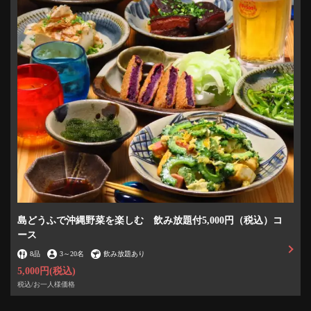
島どうふで沖縄野菜を楽しむ 飲み放題付5,000円（税込）コ
ース
8品
3
～
20名
飲み放題あり
5,000円
(税込)
税込/お一人様価格