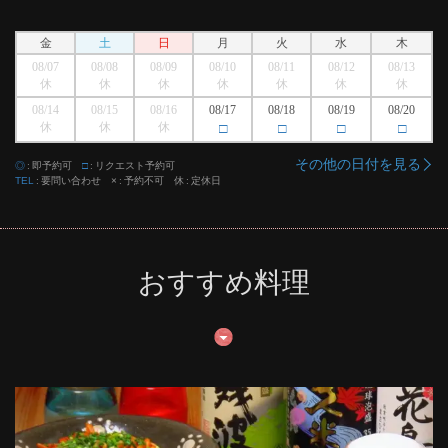
金
土
日
月
火
水
木
08/07
08/08
08/09
08/10
08/11
08/12
08/13
休
休
休
休
休
休
休
08/14
08/15
08/16
08/17
08/18
08/19
08/20
休
休
休
□
□
□
□
その他の日付を見る
◎
即予約可
□
リクエスト予約可
TEL
要問い合わせ
×
予約不可
休
定休日
おすすめ料理