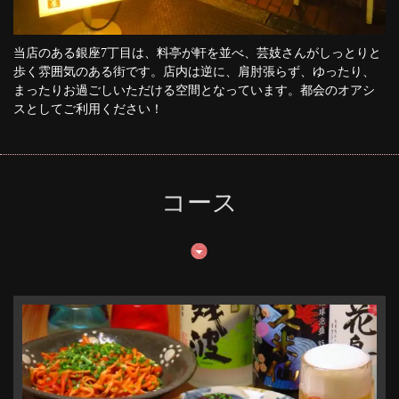
当店のある銀座7丁目は、料亭が軒を並べ、芸妓さんがしっとりと
歩く雰囲気のある街です。店内は逆に、肩肘張らず、ゆったり、
まったりお過ごしいただける空間となっています。都会のオアシ
スとしてご利用ください！
この店舗情報をシェアする
島どうふ
東京都中央区銀座７-15-8
コース
https://shimadoufu-okinaya.owst.jp/
お店情報をコピー
閉じる